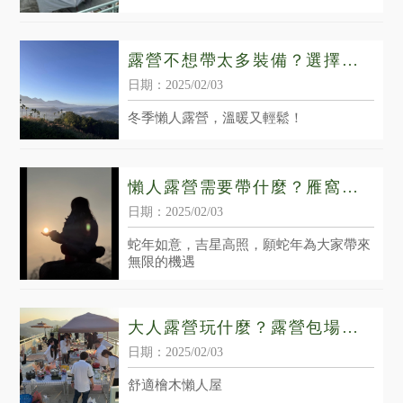
露營不想帶太多裝備？選擇雁
窩提供冷暖氣設備和室內空
日期：2025/02/03
間。南投免搭帳露營｜魚池鄉
冬季懶人露營，溫暖又輕鬆！
免裝備露營
懶人露營需要帶什麼？雁窩秘
境營地 全新開幕推薦給您｜南
日期：2025/02/03
投懶人露營區｜魚池鄉懶人露
蛇年如意，吉星高照，願蛇年為大家帶來
營區
無限的機遇
大人露營玩什麼？露營包場絕
佳好選擇｜魚池大雁至高點｜
日期：2025/02/03
魚池鄉露營區
舒適檜木懶人屋