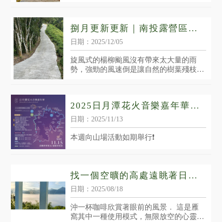
捌月更新更新｜南投露營區｜
魚池鄉露營區
日期：2025/12/05
旋風式的楊柳颱風沒有帶來太大量的雨
勢，強勁的風速倒是讓自然的樹葉殘枝大
把大把的灑落，環境整理上更得費盡一大
番功夫，不曉得大家每回轉上山之前，有
沒有留意到沿路乾淨清爽的路面，繞著茶
2025日月潭花火音樂嘉年華
園蜿蜒小徑，接著才會轉
⋆⌁⌁⌁ 颱風公告篇 ⌁⌁⌁⋆
日期：2025/11/13
本週向山場活動如期舉行❗️
找一個空曠的高處遠眺著日月
潭或大雁村落的方向都好，｜
日期：2025/08/18
魚池鄉露營區｜日月潭露營區
沖一杯咖啡欣賞著眼前的風景． 這是雁
｜南投高海拔露營區
窩其中一種使用模式，無限放空的心靈滿