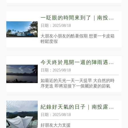
足無可比擬 屬於你的週末樂趣是什麼模
樣呢？
一眨眼的時間來到了｜南投懶
人露營區｜魚池鄉懶人露營區
日期：2025/08/18
｜魚池鄉親子露營區
大朋友小朋友的酷暑假期 想要一卡皮箱
輕鬆度假
今天終於甩開一週的陣雨遇見
好天氣｜南投露營區推薦｜魚
日期：2025/08/18
池鄉露營區推薦｜南投雲海露
如最近的天光一天一天提早 大自然的時
營區
序更迭 即將迎接下一個屬於夏的節氣
紀錄好天氣的日子｜南投露營
區｜魚池鄉露營區
日期：2025/08/18
好朋友大力支援