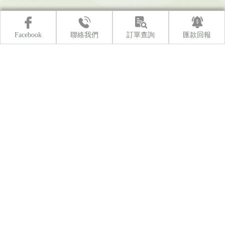
Facebook
聯絡我們
訂單查詢
匯款回報
露營
南投露營
魚池鄉露營
日月潭露營
露營區
關於雁窩
營區房型介紹
最新消息
營區守則